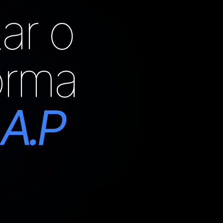
ar o
orma
.A.P