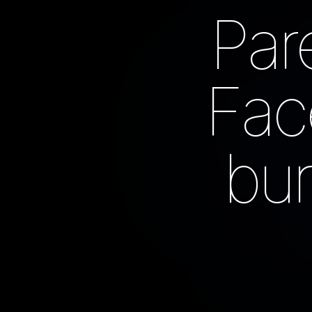
Par
Fac
bur