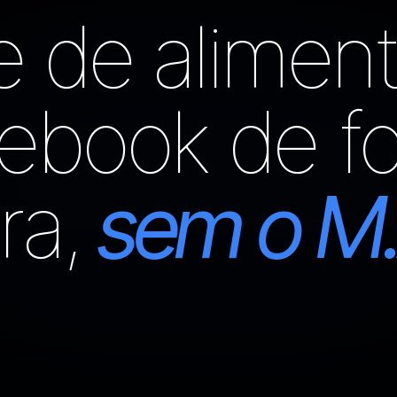
e de aliment
ebook de f
ra,
sem o M